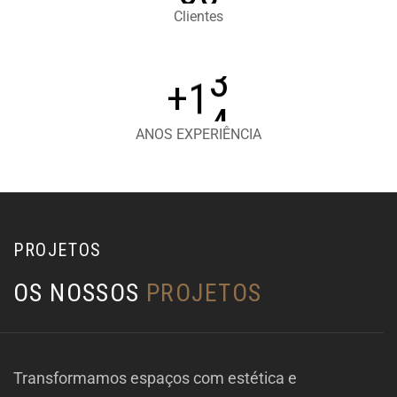
Clientes
1
4
+
ANOS EXPERIÊNCIA
PROJETOS
O
S
N
O
S
S
O
S
P
R
O
J
E
T
O
S
Transformamos espaços com estética e