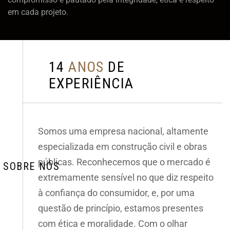
em cada projeto.
1
4
A
N
O
S
D
E
E
X
P
E
R
I
Ê
N
C
I
A
Somos uma empresa nacional, altamente
especializada em construção civil e obras
públicas. Reconhecemos que o mercado é
SOBRE NÓS
extremamente sensível no que diz respeito
à confiança do consumidor, e, por uma
questão de princípio, estamos presentes
SUBMETER AGORA
com ética e moralidade. Com o olhar