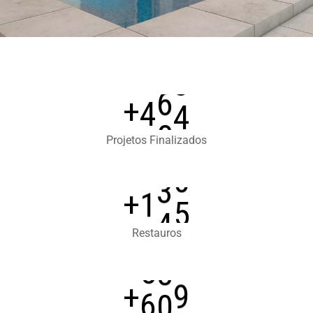
4
8
0
+
Projetos Finalizados
1
4
0
+
Restauros
6
2
0
+