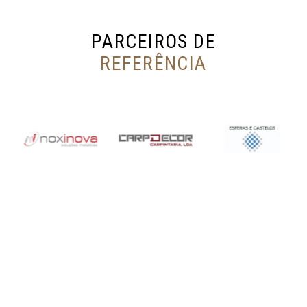
P
A
R
C
E
I
R
O
S
D
E
R
E
F
E
R
Ê
N
C
I
A